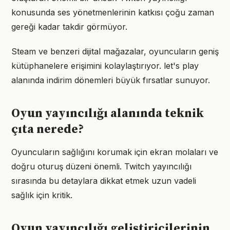
konusunda ses yönetmenlerinin katkısı çoğu zaman
gereği kadar takdir görmüyor.
Steam ve benzeri dijital mağazalar, oyuncuların geniş
kütüphanelere erişimini kolaylaştırıyor. let's play
alanında indirim dönemleri büyük fırsatlar sunuyor.
Oyun yayıncılığı alanında teknik
çıta nerede?
Oyuncuların sağlığını korumak için ekran molaları ve
doğru oturuş düzeni önemli. Twitch yayıncılığı
sırasında bu detaylara dikkat etmek uzun vadeli
sağlık için kritik.
Oyun yayıncılığı geliştiricilerinin