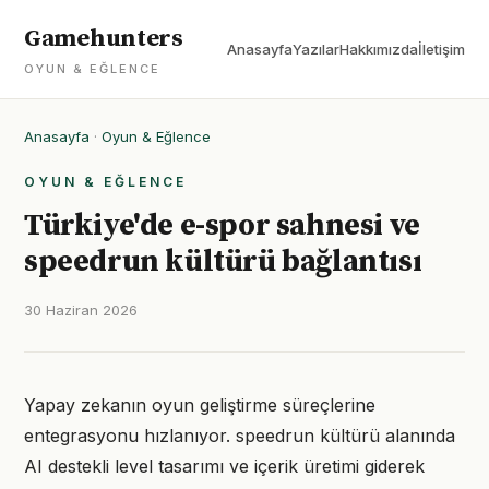
Gamehunters
Anasayfa
Yazılar
Hakkımızda
İletişim
OYUN & EĞLENCE
Anasayfa
·
Oyun & Eğlence
OYUN & EĞLENCE
Türkiye'de e-spor sahnesi ve
speedrun kültürü bağlantısı
30 Haziran 2026
Yapay zekanın oyun geliştirme süreçlerine
entegrasyonu hızlanıyor. speedrun kültürü alanında
AI destekli level tasarımı ve içerik üretimi giderek