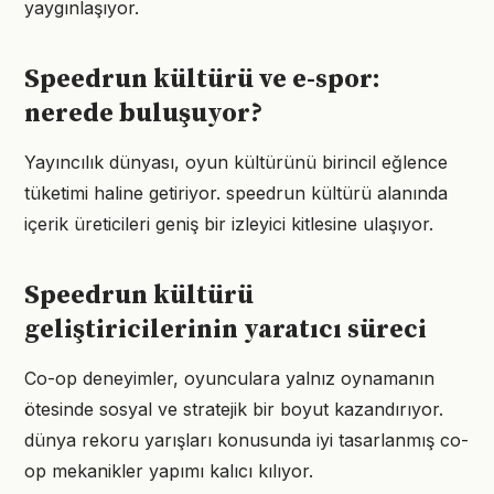
yaygınlaşıyor.
Speedrun kültürü ve e-spor:
nerede buluşuyor?
Yayıncılık dünyası, oyun kültürünü birincil eğlence
tüketimi haline getiriyor. speedrun kültürü alanında
içerik üreticileri geniş bir izleyici kitlesine ulaşıyor.
Speedrun kültürü
geliştiricilerinin yaratıcı süreci
Co-op deneyimler, oyunculara yalnız oynamanın
ötesinde sosyal ve stratejik bir boyut kazandırıyor.
dünya rekoru yarışları konusunda iyi tasarlanmış co-
op mekanikler yapımı kalıcı kılıyor.