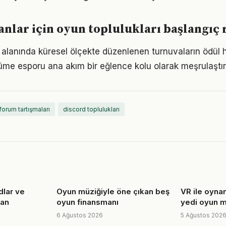
anlar için oyun toplulukları başlangıç 
ı alanında küresel ölçekte düzenlenen turnuvaların ödül 
me esporu ana akım bir eğlence kolu olarak meşrulaştır
forum tartışmaları
discord toplulukları
lar ve
Oyun müziğiyle öne çıkan beş
VR ile oynan
man
oyun finansmanı
yedi oyun m
6 Ağustos 2026
5 Ağustos 202