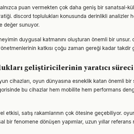
 yalnızca puan vermekten çok daha geniş bir sanatsal-kül
tiği. discord toplulukları konusunda derinlikli analizle
re değer sunuyor.
eyimin duygusal katmanını oluşturan önemli bir unsur. o
önetmenlerinin katkısı çoğu zaman gereği kadar takdir 
kları geliştiricilerinin yaratıcı süreci
 oyun cihazları, oyun dünyasına esneklik katan önemli bi
egorisinde bu cihazlar hem mobilite hem performans deng
el etkisi, satış rakamlarının çok ötesine geçebiliyor. oyun
al bir fenomene dönüşen yapımlar, uzun yıllar referans n