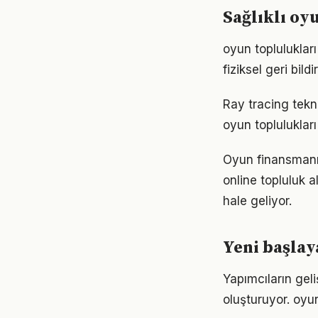
Sağlıklı oy
oyun toplulukları
fiziksel geri bil
Ray tracing tekno
oyun toplulukları
Oyun finansmanı,
online topluluk a
hale geliyor.
Yeni başlay
Yapımcıların geli
oluşturuyor. oyun