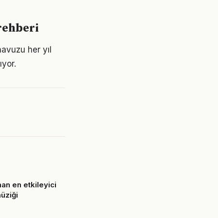
rehberi
havuzu her yıl
ıyor.
an en etkileyici
üziği
6