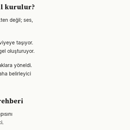
ıl kurulur?
ten değil; ses,
viyeye taşıyor.
gel oluşturuyor.
klara yöneldi.
ha belirleyici
rehberi
pısını
i.