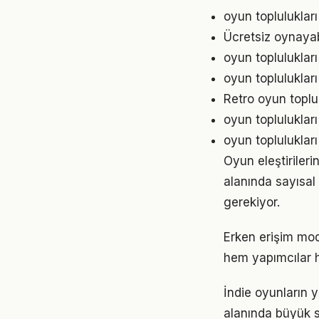
oyun topluluklar
Ücretsiz oynayabi
oyun toplulukları
oyun toplulukları
Retro oyun toplu
oyun topluluklar
oyun toplulukları
Oyun eleştiriler
alanında sayısal
gerekiyor.
Erken erişim mod
hem yapımcılar h
İndie oyunların yü
alanında büyük s