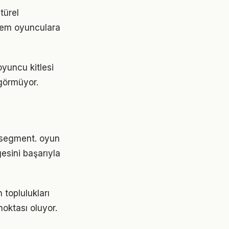
türel
r hem oyunculara
yuncu kitlesi
görmüyor.
r segment. oyun
esini başarıyla
 toplulukları
oktası oluyor.