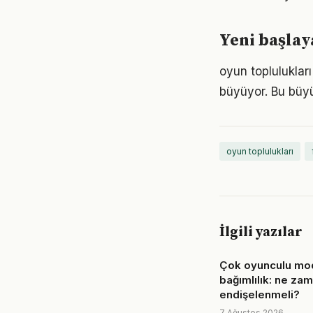
Yeni başlay
oyun topluluklar
büyüyor. Bu büyü
oyun toplulukları
İlgili yazılar
Çok oyunculu mod
bağımlılık: ne za
endişelenmeli?
7 Ağustos 2026