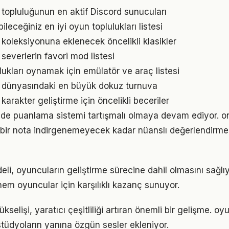
ı topluluğunun en aktif Discord sunucuları
leceğiniz en iyi oyun toplulukları listesi
 koleksiyonuna eklenecek öncelikli klasikler
 severlerin favori mod listesi
lukları oynamak için emülatör ve araç listesi
ı dünyasındaki en büyük dokuz turnuva
 karakter geliştirme için öncelikli beceriler
inde puanlama sistemi tartışmalı olmaya devam ediyor. on
 bir nota indirgenemeyecek kadar nüanslı değerlendirme
eli, oyuncuların geliştirme sürecine dahil olmasını sağlı
em oyuncular için karşılıklı kazanç sunuyor.
kselişi, yaratıcı çeşitliliği artıran önemli bir gelişme. oyu
tüdyoların yanına özgün sesler ekleniyor.