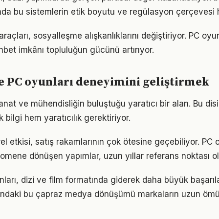
da bu sistemlerin etik boyutu ve regülasyon çerçevesi hâl
 araçları, sosyalleşme alışkanlıklarını değiştiriyor. PC oy
ohbet imkânı topluluğun gücünü artırıyor.
e PC oyunları deneyimini geliştirmek
nat ve mühendisliğin buluştuğu yaratıcı bir alan. Bu disi
bilgi hem yaratıcılık gerektiriyor.
el etkisi, satış rakamlarının çok ötesine geçebiliyor. PC 
nomene dönüşen yapımlar, uzun yıllar referans noktası ol
arı, dizi ve film formatında giderek daha büyük başarıla
nındaki bu çapraz medya dönüşümü markaların uzun ömü