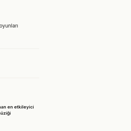
 oyunları
an en etkileyici
üziği
6