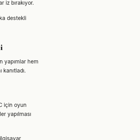
r iz bırakıyor.
eka destekli
i
an yapımlar hem
 kanıtladı.
C için oyun
ler yapılması
ilgisayar