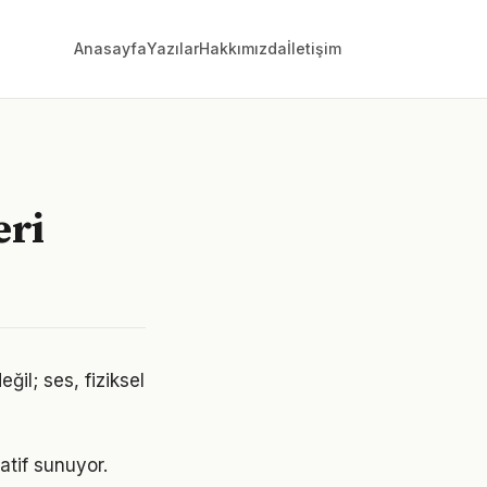
Anasayfa
Yazılar
Hakkımızda
İletişim
eri
ğil; ses, fiziksel
atif sunuyor.