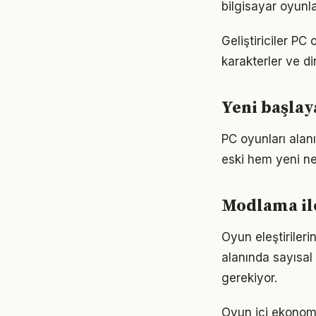
bilgisayar oyunla
Geliştiriciler PC
karakterler ve d
Yeni başlay
PC oyunları alan
eski hem yeni ne
Modlama il
Oyun eleştiriler
alanında sayısal
gerekiyor.
Oyun içi ekonomi