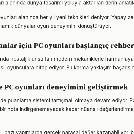
rı alanında dünya tasarımı yoluyla aktarılan derin anlatıla
 oyunları alanında her yıl yeni teknikleri deniyor. Yapay z
inamik dünyalar oyun deneyimini dönüştürüyor.
anlar için PC oyunları başlangıç rehber
ında nostaljik unsurları modern mekaniklerle harmanlay
sil oyunculara hitap ediyor. Bu karma yaklaşım başarısını
e PC oyunları deneyimini geliştirmek
inde puanlama sistemi tartışmalı olmaya devam ediyor. P
 bir nota indirgenemeyecek kadar nüanslı değerlendirme
, bazı yapımlarda gerçek parasal değer kazanabiliyor. b