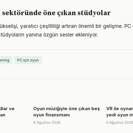
 sektöründe öne çıkan stüdyolar
kselişi, yaratıcı çeşitliliği artıran önemli bir gelişme. PC
tüdyoların yanına özgün sesler ekleniyor.
aming
PC için oyun
lar ve
Oyun müziğiyle öne çıkan beş
VR ile oynan
man
oyun finansmanı
yedi oyun m
6 Ağustos 2026
5 Ağustos 202