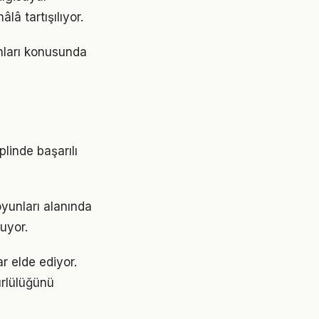
â tartışılıyor.
unları konusunda
plinde başarılı
oyunları alanında
uyor.
r elde ediyor.
rlülüğünü