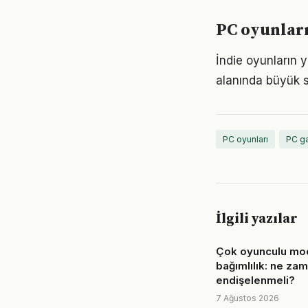
PC oyunları
İndie oyunların yü
alanında büyük s
PC oyunları
PC g
İlgili yazılar
Çok oyunculu mod
bağımlılık: ne za
endişelenmeli?
7 Ağustos 2026