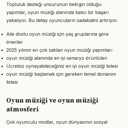
Topluluk desteği unsurunun belirgin olduğu
yapımlar, oyun müziği alanında kalıcı bir başarı
yakalıyor. Bu detay oyuncuların sadakatini artırıyor.
Aile dostu oyun müziği için yaş gruplarına göre
öneriler
2025 yılının en çok satılan oyun müziği yapımları
oyun müziği alanında en iyi senaryo örüntüleri
Ücretsiz oynayabileceğiniz en iyi oyun müziği listesi
oyun müziği başlamak için gereken temel donanım
listesi
Oyun müziği ve oyun müziği
atmosferi
Çok oyunculu modlar, oyun dünyasının sosyal