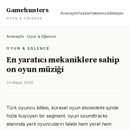
Gamehunters
Anasayfa
Yazılar
Hakkımızda
İletişim
OYUN & EĞLENCE
Anasayfa
·
Oyun & Eğlence
OYUN & EĞLENCE
En yaratıcı mekaniklere sahip
on oyun müziği
24 Mayıs 2026
Türk oyuncu kitlesi, küresel oyun ekosistemi içinde
hızla büyüyen bir segment. oyun soundtracks
alanında yerli oyuncuların talebi hem yerel hem