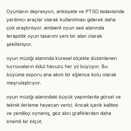
Oyunların depresyon, anksiyete ve PTSD tedavisinde
yardımcı araçlar olarak kullanılması giderek daha
çok araştırılıyor. ambient oyun sesi alanında
terapötik oyun tasarımı yeni bir alan olarak
şekilleniyor.
oyun müziği alanında küresel ölçekte düzenlenen
turnuvaların ödül havuzu her yıl büyüyor. Bu
büyüme esporu ana akım bir eğlence kolu olarak
meşrulaştırıyor.
oyun müziği alanındaki büyük yapımlarda görsel ve
teknik ilerleme heyecan verici. Ancak içerik kalitesi
ve yenilikçi oynanış, göz alıcı grafiklerden daha
önemli bir ölçüt.