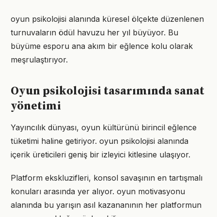
oyun psikolojisi alanında küresel ölçekte düzenlenen
turnuvaların ödül havuzu her yıl büyüyor. Bu
büyüme esporu ana akım bir eğlence kolu olarak
meşrulaştırıyor.
Oyun psikolojisi tasarımında sanat
yönetimi
Yayıncılık dünyası, oyun kültürünü birincil eğlence
tüketimi haline getiriyor. oyun psikolojisi alanında
içerik üreticileri geniş bir izleyici kitlesine ulaşıyor.
Platform ekskluzifleri, konsol savaşının en tartışmalı
konuları arasında yer alıyor. oyun motivasyonu
alanında bu yarışın asıl kazananının her platformun