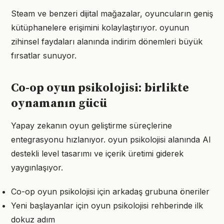
Steam ve benzeri dijital mağazalar, oyuncuların geniş
kütüphanelere erişimini kolaylaştırıyor. oyunun
zihinsel faydaları alanında indirim dönemleri büyük
fırsatlar sunuyor.
Co-op oyun psikolojisi: birlikte
oynamanın gücü
Yapay zekanın oyun geliştirme süreçlerine
entegrasyonu hızlanıyor. oyun psikolojisi alanında AI
destekli level tasarımı ve içerik üretimi giderek
yaygınlaşıyor.
Co-op oyun psikolojisi için arkadaş grubuna öneriler
Yeni başlayanlar için oyun psikolojisi rehberinde ilk
dokuz adım