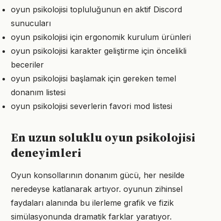
oyun psikolojisi topluluğunun en aktif Discord
sunucuları
oyun psikolojisi için ergonomik kurulum ürünleri
oyun psikolojisi karakter geliştirme için öncelikli
beceriler
oyun psikolojisi başlamak için gereken temel
donanım listesi
oyun psikolojisi severlerin favori mod listesi
En uzun soluklu oyun psikolojisi
deneyimleri
Oyun konsollarının donanım gücü, her nesilde
neredeyse katlanarak artıyor. oyunun zihinsel
faydaları alanında bu ilerleme grafik ve fizik
simülasyonunda dramatik farklar yaratıyor.