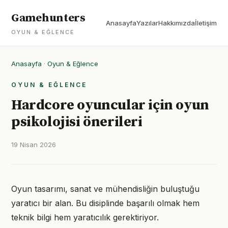
Gamehunters
Anasayfa
Yazılar
Hakkımızda
İletişim
OYUN & EĞLENCE
Anasayfa
·
Oyun & Eğlence
OYUN & EĞLENCE
Hardcore oyuncular için oyun
psikolojisi önerileri
19 Nisan 2026
Oyun tasarımı, sanat ve mühendisliğin buluştuğu
yaratıcı bir alan. Bu disiplinde başarılı olmak hem
teknik bilgi hem yaratıcılık gerektiriyor.