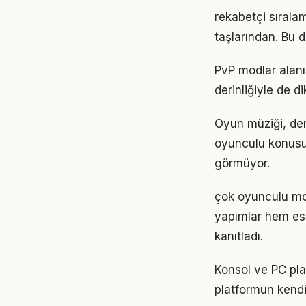
rekabetçi sırala
taşlarından. Bu
PvP modlar alanı
derinliğiyle de d
Oyun müziği, den
oyunculu konusu
görmüyor.
çok oyunculu mod
yapımlar hem esk
kanıtladı.
Konsol ve PC pla
platformun kendi