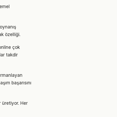
temel
 oynanış
k özelliği.
online çok
ar takdir
harmanlayan
aşım başarısını
 üretiyor. Her