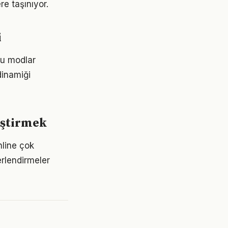
e taşınıyor.
i
lu modlar
dinamiği
iştirmek
nline çok
rlendirmeler