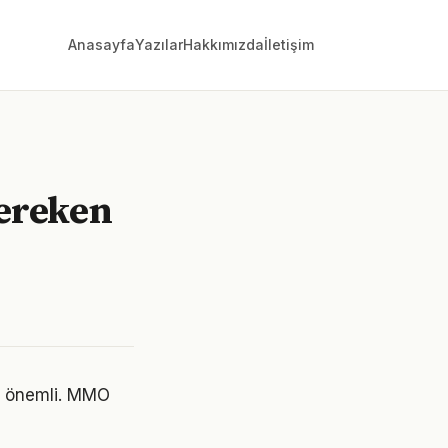
Anasayfa
Yazılar
Hakkımızda
İletişim
ereken
ni önemli. MMO