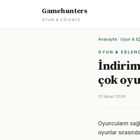
Gamehunters
OYUN & EĞLENCE
Anasayfa
·
Oyun & E
OYUN & EĞLEN
İndirim
çok oy
12 Nisan 2026
Oyuncuların sağl
oyunlar sırasında