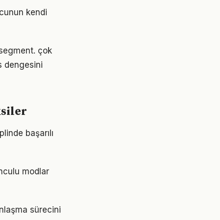
ncunun kendi
r segment. çok
s dengesini
siler
plinde başarılı
yunculu modlar
unlaşma sürecini