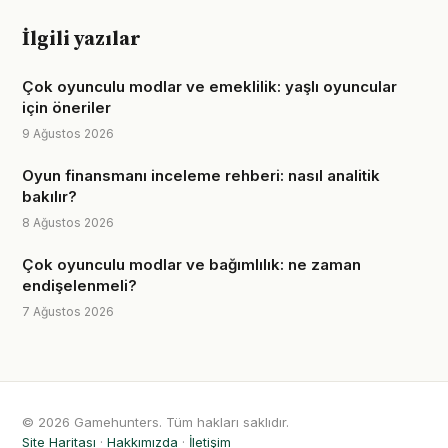
İlgili yazılar
Çok oyunculu modlar ve emeklilik: yaşlı oyuncular
için öneriler
9 Ağustos 2026
Oyun finansmanı inceleme rehberi: nasıl analitik
bakılır?
8 Ağustos 2026
Çok oyunculu modlar ve bağımlılık: ne zaman
endişelenmeli?
7 Ağustos 2026
© 2026 Gamehunters. Tüm hakları saklıdır.
Site Haritası
·
Hakkımızda
·
İletişim