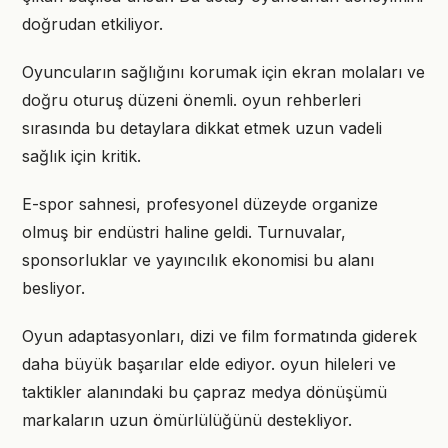
doğrudan etkiliyor.
Oyuncuların sağlığını korumak için ekran molaları ve
doğru oturuş düzeni önemli. oyun rehberleri
sırasında bu detaylara dikkat etmek uzun vadeli
sağlık için kritik.
E-spor sahnesi, profesyonel düzeyde organize
olmuş bir endüstri haline geldi. Turnuvalar,
sponsorluklar ve yayıncılık ekonomisi bu alanı
besliyor.
Oyun adaptasyonları, dizi ve film formatında giderek
daha büyük başarılar elde ediyor. oyun hileleri ve
taktikler alanındaki bu çapraz medya dönüşümü
markaların uzun ömürlülüğünü destekliyor.