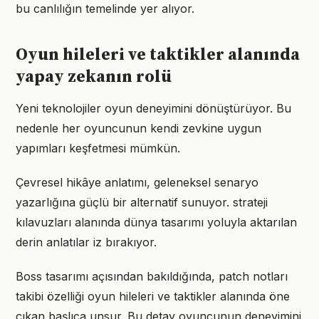
bu canlılığın temelinde yer alıyor.
Oyun hileleri ve taktikler alanında
yapay zekanın rolü
Yeni teknolojiler oyun deneyimini dönüştürüyor. Bu
nedenle her oyuncunun kendi zevkine uygun
yapımları keşfetmesi mümkün.
Çevresel hikâye anlatımı, geleneksel senaryo
yazarlığına güçlü bir alternatif sunuyor. strateji
kılavuzları alanında dünya tasarımı yoluyla aktarılan
derin anlatılar iz bırakıyor.
Boss tasarımı açısından bakıldığında, patch notları
takibi özelliği oyun hileleri ve taktikler alanında öne
çıkan başlıca unsur. Bu detay oyuncunun deneyimini