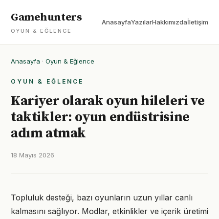
Gamehunters
Anasayfa
Yazılar
Hakkımızda
İletişim
OYUN & EĞLENCE
Anasayfa
·
Oyun & Eğlence
OYUN & EĞLENCE
Kariyer olarak oyun hileleri ve
taktikler: oyun endüstrisine
adım atmak
18 Mayıs 2026
Topluluk desteği, bazı oyunların uzun yıllar canlı
kalmasını sağlıyor. Modlar, etkinlikler ve içerik üretimi