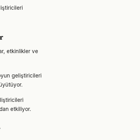
ştiricileri
r
r, etkinlikler ve
yun geliştiricileri
büyütüyor.
tiricileri
an etkiliyor.
?