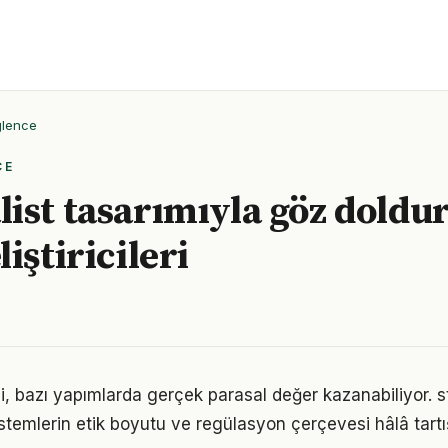
ğlence
CE
ist tasarımıyla göz doldu
iştiricileri
, bazı yapımlarda gerçek parasal değer kazanabiliyor. s
temlerin etik boyutu ve regülasyon çerçevesi hâlâ tartış