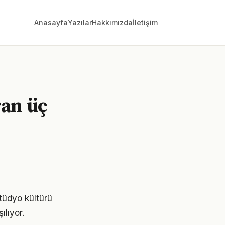
Anasayfa
Yazılar
Hakkımızda
İletişim
ran üç
tüdyo kültürü
ılıyor.