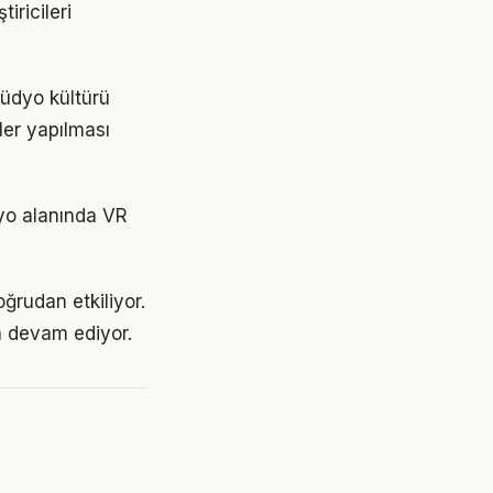
iricileri
tüdyo kültürü
ler yapılması
lyo alanında VR
oğrudan etkiliyor.
ya devam ediyor.