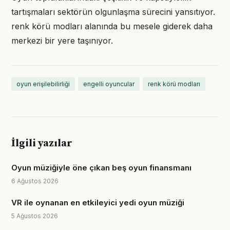
tartışmaları sektörün olgunlaşma sürecini yansıtıyor.
renk körü modları alanında bu mesele giderek daha
merkezi bir yere taşınıyor.
oyun erişilebilirliği
engelli oyuncular
renk körü modları
İlgili yazılar
Oyun müziğiyle öne çıkan beş oyun finansmanı
6 Ağustos 2026
VR ile oynanan en etkileyici yedi oyun müziği
5 Ağustos 2026