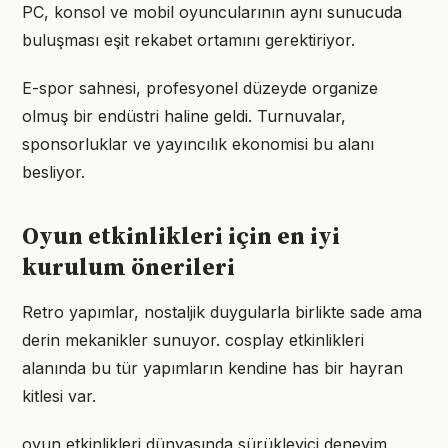
PC, konsol ve mobil oyuncularının aynı sunucuda
buluşması eşit rekabet ortamını gerektiriyor.
E-spor sahnesi, profesyonel düzeyde organize
olmuş bir endüstri haline geldi. Turnuvalar,
sponsorluklar ve yayıncılık ekonomisi bu alanı
besliyor.
Oyun etkinlikleri için en iyi
kurulum önerileri
Retro yapımlar, nostaljik duygularla birlikte sade ama
derin mekanikler sunuyor. cosplay etkinlikleri
alanında bu tür yapımların kendine has bir hayran
kitlesi var.
oyun etkinlikleri dünyasında sürükleyici deneyim,