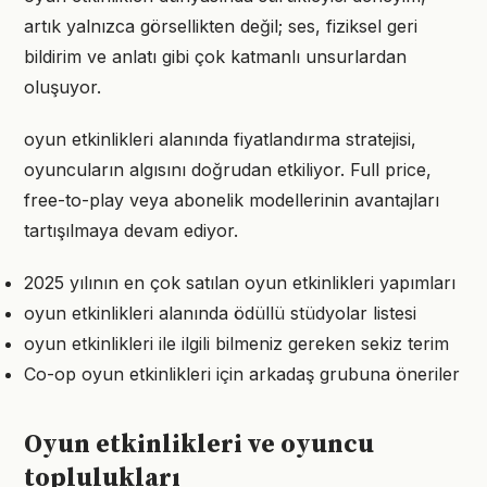
artık yalnızca görsellikten değil; ses, fiziksel geri
bildirim ve anlatı gibi çok katmanlı unsurlardan
oluşuyor.
oyun etkinlikleri alanında fiyatlandırma stratejisi,
oyuncuların algısını doğrudan etkiliyor. Full price,
free-to-play veya abonelik modellerinin avantajları
tartışılmaya devam ediyor.
2025 yılının en çok satılan oyun etkinlikleri yapımları
oyun etkinlikleri alanında ödüllü stüdyolar listesi
oyun etkinlikleri ile ilgili bilmeniz gereken sekiz terim
Co-op oyun etkinlikleri için arkadaş grubuna öneriler
Oyun etkinlikleri ve oyuncu
toplulukları