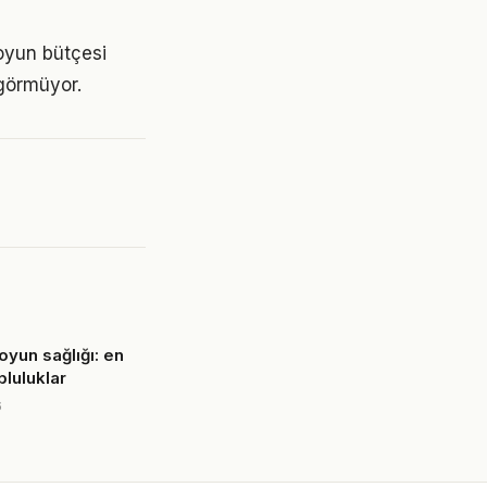
oyun bütçesi
görmüyor.
oyun sağlığı: en
pluluklar
6