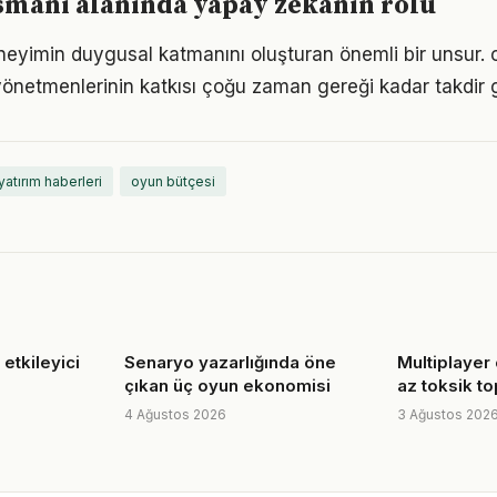
smanı alanında yapay zekanın rolü
eyimin duygusal katmanını oluşturan önemli bir unsur. 
önetmenlerinin katkısı çoğu zaman gereği kadar takdir 
yatırım haberleri
oyun bütçesi
etkileyici
Senaryo yazarlığında öne
Multiplayer 
çıkan üç oyun ekonomisi
az toksik to
4 Ağustos 2026
3 Ağustos 202