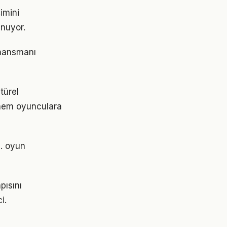
imini
unuyor.
finansmanı
türel
r hem oyunculara
ı. oyun
pısını
i.