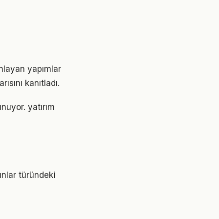
anlayan yapımlar
ısını kanıtladı.
unuyor. yatırım
unlar türündeki