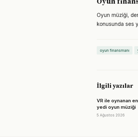
Oyun finan
Oyun müziği, den
konusunda ses y
oyun finansmanı
İlgili yazılar
VR ile oynanan en 
yedi oyun müziği
5 Ağustos 2026