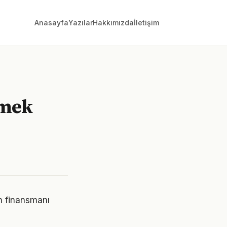
Anasayfa
Yazılar
Hakkımızda
İletişim
rmek
n finansmanı