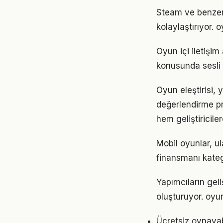
Steam ve benzeri
kolaylaştırıyor. 
Oyun içi iletişim
konusunda sesli 
Oyun eleştirisi,
değerlendirme pr
hem geliştiricile
Mobil oyunlar, ul
finansmanı kateg
Yapımcıların geli
oluşturuyor. oyun
Ücretsiz oynayab