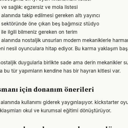
ve sağlık: egzersiz ve mola listesi
alanında takip edilmesi gereken altı yayıncı
 sektöründe öne çıkan beş bağımsız stüdyo
le ilgili bilmeniz gereken on terim
alanında nostaljik unsurları modern mekaniklerle harm
i nesil oyunculara hitap ediyor. Bu karma yaklaşım başar
nostaljik duygularla birlikte sade ama derin mekanikler s
a bu tür yapımların kendine has bir hayran kitlesi var.
smanı için donanım önerileri
 alanında kullanımı giderek yaygınlaşıyor. kickstarter oy
laşımları okul ve kurumsal eğitimi dönüştürüyor.