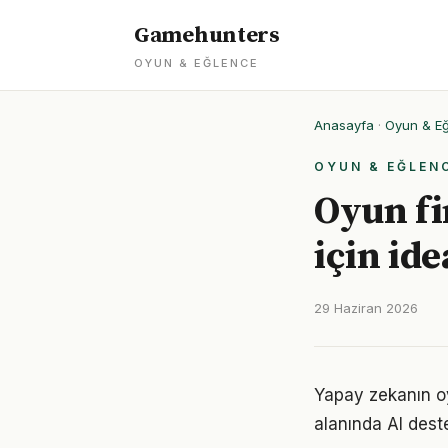
Gamehunters
OYUN & EĞLENCE
Anasayfa
·
Oyun & E
OYUN & EĞLEN
Oyun fi
için id
29 Haziran 2026
Yapay zekanın oy
alanında AI deste