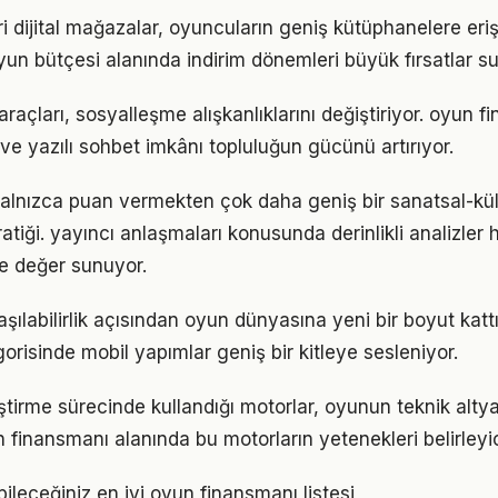
 dijital mağazalar, oyuncuların geniş kütüphanelere eriş
oyun bütçesi alanında indirim dönemleri büyük fırsatlar s
 araçları, sosyalleşme alışkanlıklarını değiştiriyor. oyun 
ve yazılı sohbet imkânı topluluğun gücünü artırıyor.
 yalnızca puan vermekten çok daha geniş bir sanatsal-kül
atiği. yayıncı anlaşmaları konusunda derinlikli analizle
re değer sunuyor.
aşılabilirlik açısından oyun dünyasına yeni bir boyut katt
orisinde mobil yapımlar geniş bir kitleye sesleniyor.
ştirme sürecinde kullandığı motorlar, oyunun teknik altya
 finansmanı alanında bu motorların yetenekleri belirleyic
ileceğiniz en iyi oyun finansmanı listesi