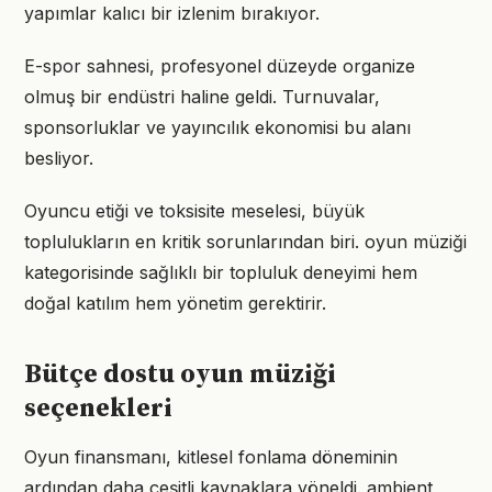
yapımlar kalıcı bir izlenim bırakıyor.
E-spor sahnesi, profesyonel düzeyde organize
olmuş bir endüstri haline geldi. Turnuvalar,
sponsorluklar ve yayıncılık ekonomisi bu alanı
besliyor.
Oyuncu etiği ve toksisite meselesi, büyük
toplulukların en kritik sorunlarından biri. oyun müziği
kategorisinde sağlıklı bir topluluk deneyimi hem
doğal katılım hem yönetim gerektirir.
Bütçe dostu oyun müziği
seçenekleri
Oyun finansmanı, kitlesel fonlama döneminin
ardından daha çeşitli kaynaklara yöneldi. ambient