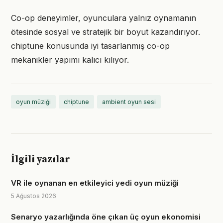
Co-op deneyimler, oyunculara yalnız oynamanın
ötesinde sosyal ve stratejik bir boyut kazandırıyor.
chiptune konusunda iyi tasarlanmış co-op
mekanikler yapımı kalıcı kılıyor.
oyun müziği
chiptune
ambient oyun sesi
İlgili yazılar
VR ile oynanan en etkileyici yedi oyun müziği
5 Ağustos 2026
Senaryo yazarlığında öne çıkan üç oyun ekonomisi