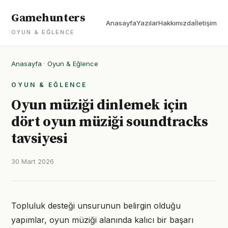
Gamehunters
Anasayfa
Yazılar
Hakkımızda
İletişim
OYUN & EĞLENCE
Anasayfa
·
Oyun & Eğlence
OYUN & EĞLENCE
Oyun müziği dinlemek için
dört oyun müziği soundtracks
tavsiyesi
30 Mart 2026
Topluluk desteği unsurunun belirgin olduğu
yapımlar, oyun müziği alanında kalıcı bir başarı