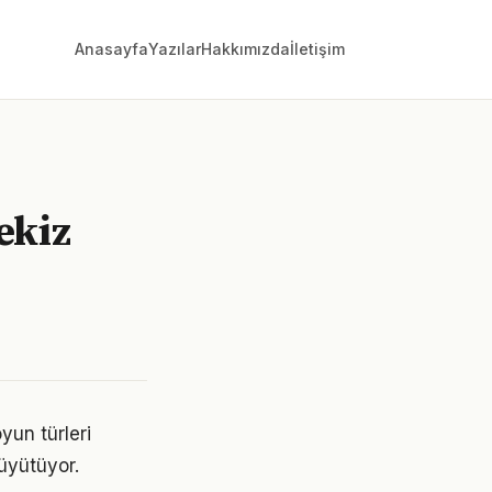
Anasayfa
Yazılar
Hakkımızda
İletişim
ekiz
oyun türleri
büyütüyor.