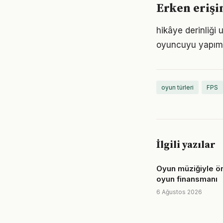
Erken erişim
hikâye derinliği 
oyuncuyu yapıma
oyun türleri
FPS
İlgili yazılar
Oyun müziğiyle ö
oyun finansmanı
6 Ağustos 2026