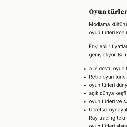
Oyun türler
Modlama kültürü,
oyun türleri kon
Erişilebilir fiya
genişletiyor. Bu
Aile dostu oyun t
Retro oyun türle
oyun türleri düny
açık dünya keşfi
oyun türleri ve s
Ücretsiz oynayabi
Ray tracing tekno
oyun türleri alan