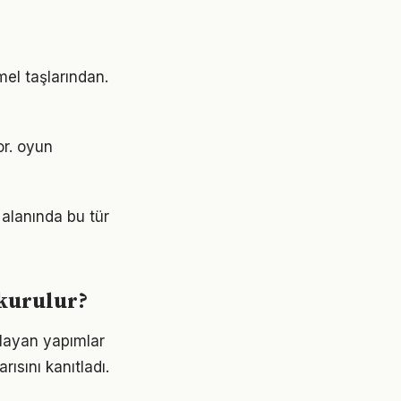
mel taşlarından.
or. oyun
 alanında bu tür
 kurulur?
nlayan yapımlar
ısını kanıtladı.