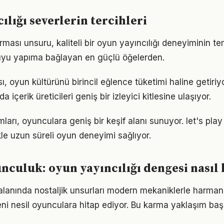
ılığı severlerin tercihleri
ması unsuru, kaliteli bir oyun yayıncılığı deneyiminin te
yu yapıma bağlayan en güçlü öğelerden.
ı, oyun kültürünü birincil eğlence tüketimi haline getiriy
da içerik üreticileri geniş bir izleyici kitlesine ulaşıyor.
arı, oyunculara geniş bir keşif alanı sunuyor. let's play
kle uzun süreli oyun deneyimi sağlıyor.
unculuk: oyun yayıncılığı dengesi nasıl
 alanında nostaljik unsurları modern mekaniklerle harma
i nesil oyunculara hitap ediyor. Bu karma yaklaşım başar