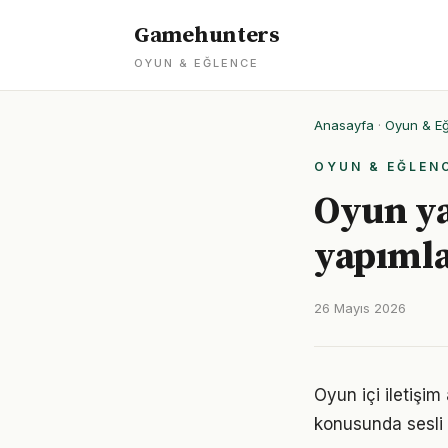
Gamehunters
OYUN & EĞLENCE
Anasayfa
·
Oyun & E
OYUN & EĞLEN
Oyun ya
yapıml
26 Mayıs 2026
Oyun içi iletişim 
konusunda sesli 