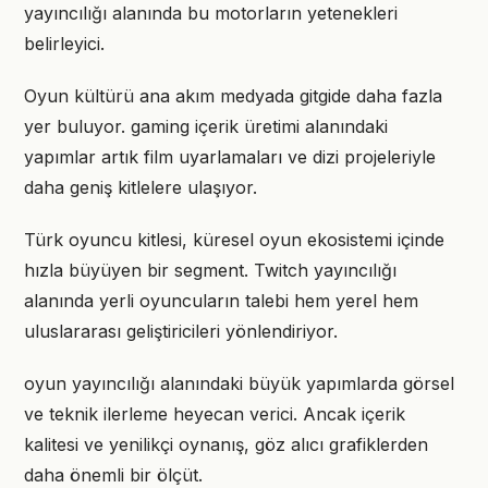
yayıncılığı alanında bu motorların yetenekleri
belirleyici.
Oyun kültürü ana akım medyada gitgide daha fazla
yer buluyor. gaming içerik üretimi alanındaki
yapımlar artık film uyarlamaları ve dizi projeleriyle
daha geniş kitlelere ulaşıyor.
Türk oyuncu kitlesi, küresel oyun ekosistemi içinde
hızla büyüyen bir segment. Twitch yayıncılığı
alanında yerli oyuncuların talebi hem yerel hem
uluslararası geliştiricileri yönlendiriyor.
oyun yayıncılığı alanındaki büyük yapımlarda görsel
ve teknik ilerleme heyecan verici. Ancak içerik
kalitesi ve yenilikçi oynanış, göz alıcı grafiklerden
daha önemli bir ölçüt.