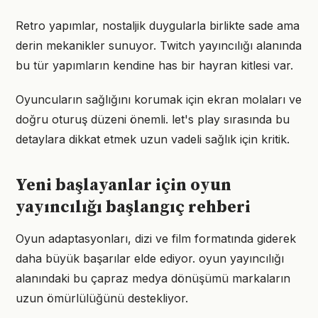
Retro yapımlar, nostaljik duygularla birlikte sade ama
derin mekanikler sunuyor. Twitch yayıncılığı alanında
bu tür yapımların kendine has bir hayran kitlesi var.
Oyuncuların sağlığını korumak için ekran molaları ve
doğru oturuş düzeni önemli. let's play sırasında bu
detaylara dikkat etmek uzun vadeli sağlık için kritik.
Yeni başlayanlar için oyun
yayıncılığı başlangıç rehberi
Oyun adaptasyonları, dizi ve film formatında giderek
daha büyük başarılar elde ediyor. oyun yayıncılığı
alanındaki bu çapraz medya dönüşümü markaların
uzun ömürlülüğünü destekliyor.