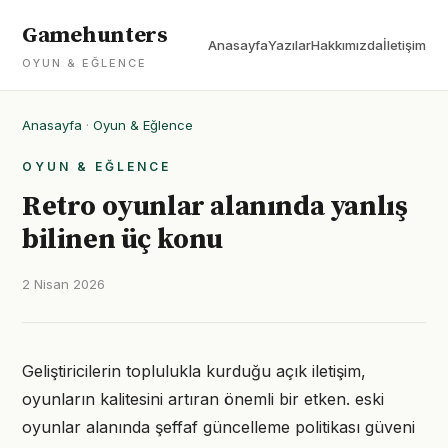
Gamehunters
Anasayfa
Yazılar
Hakkımızda
İletişim
OYUN & EĞLENCE
Anasayfa
·
Oyun & Eğlence
OYUN & EĞLENCE
Retro oyunlar alanında yanlış
bilinen üç konu
2 Nisan 2026
Geliştiricilerin toplulukla kurduğu açık iletişim,
oyunların kalitesini artıran önemli bir etken. eski
oyunlar alanında şeffaf güncelleme politikası güveni