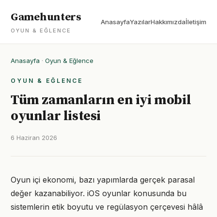
Gamehunters
Anasayfa
Yazılar
Hakkımızda
İletişim
OYUN & EĞLENCE
Anasayfa
·
Oyun & Eğlence
OYUN & EĞLENCE
Tüm zamanların en iyi mobil
oyunlar listesi
6 Haziran 2026
Oyun içi ekonomi, bazı yapımlarda gerçek parasal
değer kazanabiliyor. iOS oyunlar konusunda bu
sistemlerin etik boyutu ve regülasyon çerçevesi hâlâ