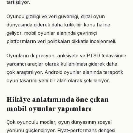
tartışılıyor.
Oyuncu gizliliği ve veri güvenliği, dijital oyun
dünyasında giderek daha kritik bir konu haline
geliyor. mobil oyunlar alanında çevrimiçi
platformların veri politikaları dikkatle incelenmeli.
Oyunların depresyon, anksiyete ve PTSD tedavisinde
yardımcı araçlar olarak kullanılması giderek daha
çok araştırılıyor. Android oyunlar alanında terapötik
oyun tasarımı yeni bir alan olarak şekilleniyor.
Hikâye anlatımında öne çıkan
mobil oyunlar yapımları
Çok oyunculu modlar, oyun dünyasının sosyal
yönünü güçlendiriyor. Fiyat-performans dengesi