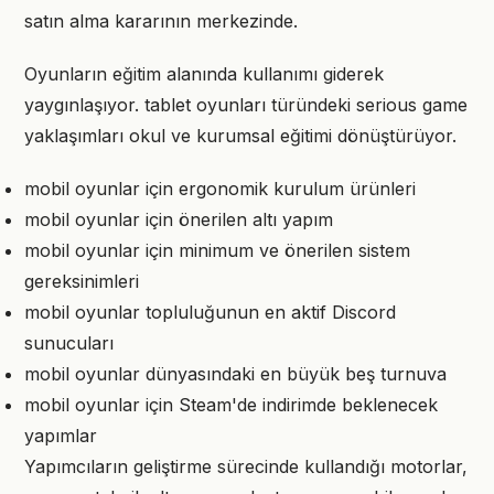
satın alma kararının merkezinde.
Oyunların eğitim alanında kullanımı giderek
yaygınlaşıyor. tablet oyunları türündeki serious game
yaklaşımları okul ve kurumsal eğitimi dönüştürüyor.
mobil oyunlar için ergonomik kurulum ürünleri
mobil oyunlar için önerilen altı yapım
mobil oyunlar için minimum ve önerilen sistem
gereksinimleri
mobil oyunlar topluluğunun en aktif Discord
sunucuları
mobil oyunlar dünyasındaki en büyük beş turnuva
mobil oyunlar için Steam'de indirimde beklenecek
yapımlar
Yapımcıların geliştirme sürecinde kullandığı motorlar,