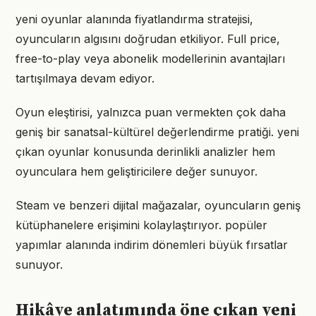
yeni oyunlar alanında fiyatlandırma stratejisi,
oyuncuların algısını doğrudan etkiliyor. Full price,
free-to-play veya abonelik modellerinin avantajları
tartışılmaya devam ediyor.
Oyun eleştirisi, yalnızca puan vermekten çok daha
geniş bir sanatsal-kültürel değerlendirme pratiği. yeni
çıkan oyunlar konusunda derinlikli analizler hem
oyunculara hem geliştiricilere değer sunuyor.
Steam ve benzeri dijital mağazalar, oyuncuların geniş
kütüphanelere erişimini kolaylaştırıyor. popüler
yapımlar alanında indirim dönemleri büyük fırsatlar
sunuyor.
Hikâye anlatımında öne çıkan yeni