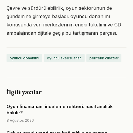
Çevre ve sürdürülebilirlik, oyun sektörünün de
gündemine girmeye başladı. oyuncu donanımı
konusunda veri merkezlerinin enerji tüketimi ve CD
ambalajından dijitale geçiş bu tartışmanın parçası.
oyuncu donanımı
oyuncu aksesuarları
periferik cihazlar
İlgili yazılar
Oyun finansmanı inceleme rehberi: nasıl analitik
bakılır?
8 Ağustos 2026
Çok oyunculu modlar ve bağımlılık: ne zaman