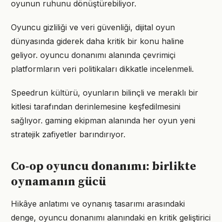
oyunun ruhunu dönüştürebiliyor.
Oyuncu gizliliği ve veri güvenliği, dijital oyun
dünyasında giderek daha kritik bir konu haline
geliyor. oyuncu donanımı alanında çevrimiçi
platformların veri politikaları dikkatle incelenmeli.
Speedrun kültürü, oyunların bilinçli ve meraklı bir
kitlesi tarafından derinlemesine keşfedilmesini
sağlıyor. gaming ekipman alanında her oyun yeni
stratejik zafiyetler barındırıyor.
Co-op oyuncu donanımı: birlikte
oynamanın gücü
Hikâye anlatımı ve oynanış tasarımı arasındaki
denge, oyuncu donanımı alanındaki en kritik geliştirici