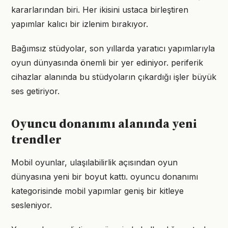
kararlarından biri. Her ikisini ustaca birleştiren
yapımlar kalıcı bir izlenim bırakıyor.
Bağımsız stüdyolar, son yıllarda yaratıcı yapımlarıyla
oyun dünyasında önemli bir yer ediniyor. periferik
cihazlar alanında bu stüdyoların çıkardığı işler büyük
ses getiriyor.
Oyuncu donanımı alanında yeni
trendler
Mobil oyunlar, ulaşılabilirlik açısından oyun
dünyasına yeni bir boyut kattı. oyuncu donanımı
kategorisinde mobil yapımlar geniş bir kitleye
sesleniyor.