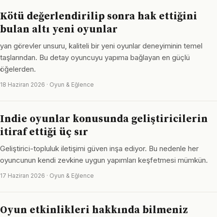
Kötü değerlendirilip sonra hak ettiğini
bulan altı yeni oyunlar
yan görevler unsuru, kaliteli bir yeni oyunlar deneyiminin temel
taşlarından. Bu detay oyuncuyu yapıma bağlayan en güçlü
öğelerden.
18 Haziran 2026 · Oyun & Eğlence
Indie oyunlar konusunda geliştiricilerin
itiraf ettiği üç sır
Geliştirici-topluluk iletişimi güven inşa ediyor. Bu nedenle her
oyuncunun kendi zevkine uygun yapımları keşfetmesi mümkün.
17 Haziran 2026 · Oyun & Eğlence
Oyun etkinlikleri hakkında bilmeniz