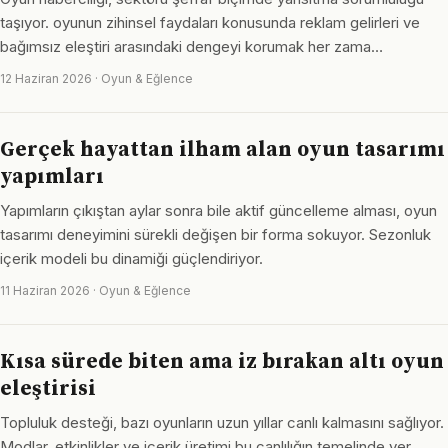
taşıyor. oyunun zihinsel faydaları konusunda reklam gelirleri ve
bağımsız eleştiri arasındaki dengeyi korumak her zama…
12 Haziran 2026 · Oyun & Eğlence
Gerçek hayattan ilham alan oyun tasarımı
yapımları
Yapımların çıkıştan aylar sonra bile aktif güncelleme alması, oyun
tasarımı deneyimini sürekli değişen bir forma sokuyor. Sezonluk
içerik modeli bu dinamiği güçlendiriyor.
11 Haziran 2026 · Oyun & Eğlence
Kısa sürede biten ama iz bırakan altı oyun
eleştirisi
Topluluk desteği, bazı oyunların uzun yıllar canlı kalmasını sağlıyor.
Modlar, etkinlikler ve içerik üretimi bu canlılığın temelinde yer