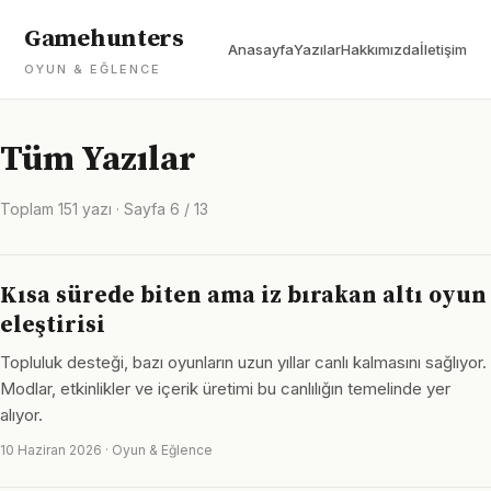
Gamehunters
Anasayfa
Yazılar
Hakkımızda
İletişim
OYUN & EĞLENCE
Tüm Yazılar
Toplam 151 yazı · Sayfa 6 / 13
Kısa sürede biten ama iz bırakan altı oyun
eleştirisi
Topluluk desteği, bazı oyunların uzun yıllar canlı kalmasını sağlıyor.
Modlar, etkinlikler ve içerik üretimi bu canlılığın temelinde yer
alıyor.
10 Haziran 2026 · Oyun & Eğlence