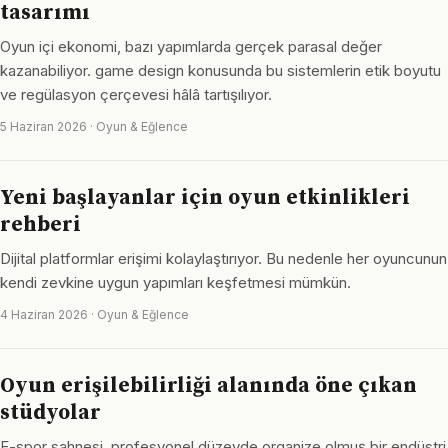
tasarımı
Oyun içi ekonomi, bazı yapımlarda gerçek parasal değer
kazanabiliyor. game design konusunda bu sistemlerin etik boyutu
ve regülasyon çerçevesi hâlâ tartışılıyor.
5 Haziran 2026 · Oyun & Eğlence
Yeni başlayanlar için oyun etkinlikleri
rehberi
Dijital platformlar erişimi kolaylaştırıyor. Bu nedenle her oyuncunun
kendi zevkine uygun yapımları keşfetmesi mümkün.
4 Haziran 2026 · Oyun & Eğlence
Oyun erişilebilirliği alanında öne çıkan
stüdyolar
E-spor sahnesi, profesyonel düzeyde organize olmuş bir endüstri