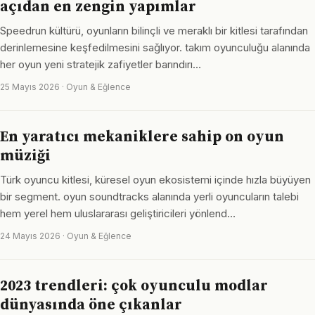
açıdan en zengin yapımlar
Speedrun kültürü, oyunların bilinçli ve meraklı bir kitlesi tarafından
derinlemesine keşfedilmesini sağlıyor. takım oyunculuğu alanında
her oyun yeni stratejik zafiyetler barındırı…
25 Mayıs 2026 · Oyun & Eğlence
En yaratıcı mekaniklere sahip on oyun
müziği
Türk oyuncu kitlesi, küresel oyun ekosistemi içinde hızla büyüyen
bir segment. oyun soundtracks alanında yerli oyuncuların talebi
hem yerel hem uluslararası geliştiricileri yönlend…
24 Mayıs 2026 · Oyun & Eğlence
2023 trendleri: çok oyunculu modlar
dünyasında öne çıkanlar